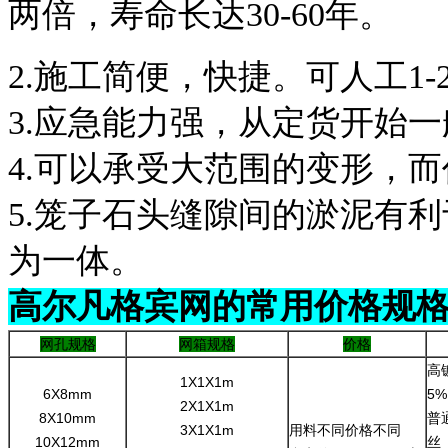
两倍，寿命长达30-60年。
2.施工简便，快捷。可人工1
3.应急能力强，从定货开始一
4.可以承受大范围的变形，
5.笼子石头缝隙间的淤泥有
为一体。
高尔凡格宾网的常用价格规
网孔规格
网箱规格
价格
高
1X1X1m
6X8mm
5
2X1X1m
8X10mm
普
3X1X1m
用料不同价格不同
10X12mm
丝