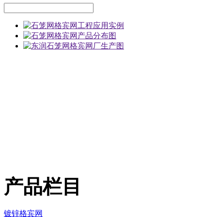
产品栏目
镀锌格宾网