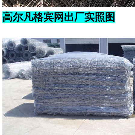
高尔凡格宾网出厂实照图