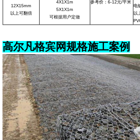
4X1X1m
参考价：6-12元/平米
12X15mm
电
5X1X1m
以上可翻倍
以
可根据用户定做
PV
高尔凡格宾网规格施工案例