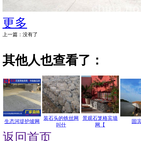
更多
上一篇：没有了
其他人也查看了：
装石头的铁丝网
景观石笼格宾墙
生态河堤护坡网
固
叫什
网【
返回首页