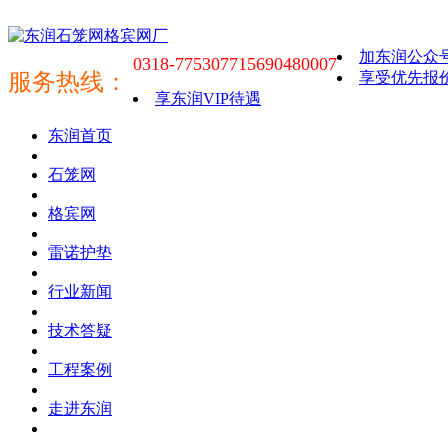
加东润公众
0318-7753077
15690480007
服务热线：
享受优先报
享东润VIP待遇
东润首页
石笼网
格宾网
雷诺护垫
行业新闻
技术答疑
工程案例
走进东润