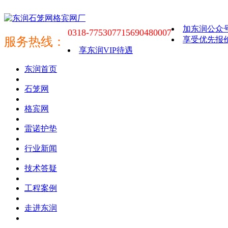
加东润公众
0318-7753077
15690480007
服务热线：
享受优先报
享东润VIP待遇
东润首页
石笼网
格宾网
雷诺护垫
行业新闻
技术答疑
工程案例
走进东润