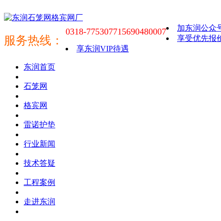
加东润公众
0318-7753077
15690480007
服务热线：
享受优先报
享东润VIP待遇
东润首页
石笼网
格宾网
雷诺护垫
行业新闻
技术答疑
工程案例
走进东润