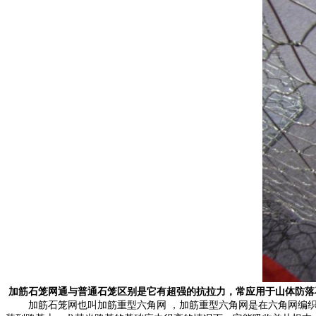
加筋石笼网通与普通石笼区别是它有超强的抗拉力，常应用于山体防落
加筋石笼网也叫加筋重型六角网 ，加筋重型六角网是在六角网编织