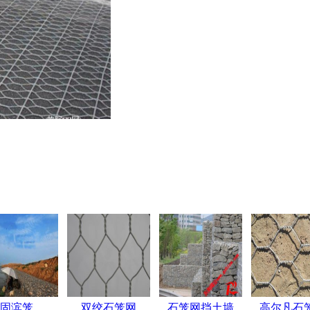
固滨笼
双绞石笼网
石笼网挡土墙
高尔凡石